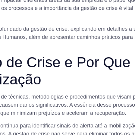
e impactar diferentes áreas da sua empresa e o papel q
 processos e a importância da gestão de crise é vital
rofundado da gestão de crise, explicando em detalhes a 
os Humanos, além de apresentar caminhos práticos par
de Crise e Por Que 
ização
 de técnicas, metodologias e procedimentos que visam 
causem danos significativos. A essência desse process
s que minimizam prejuízos e aceleram a recuperação.
ntínua para identificar sinais de alerta até a mobilizaçã
. A gestão de crise não serve para eliminar todos os ris