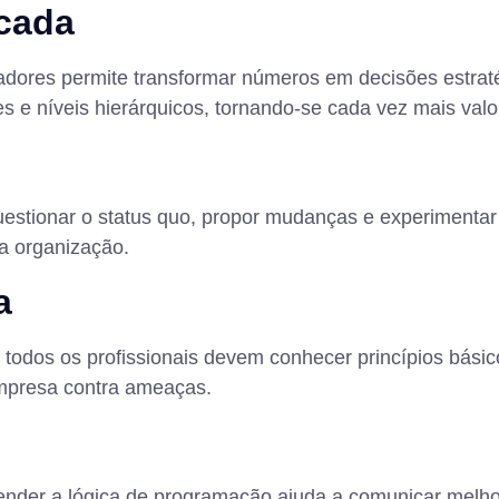
icada
dicadores permite transformar números em decisões estra
 e níveis hierárquicos, tornando-se cada vez mais valo
estionar o status quo, propor mudanças e experimentar
 a organização.
a
todos os profissionais devem conhecer princípios básico
empresa contra ameaças.
tender a lógica de programação ajuda a comunicar melh