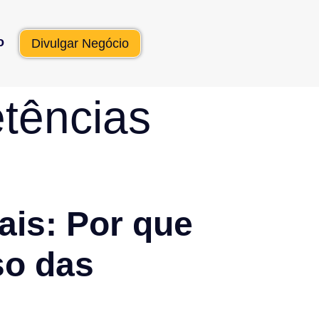
o
Divulgar Negócio
tências
ais: Por que
so das